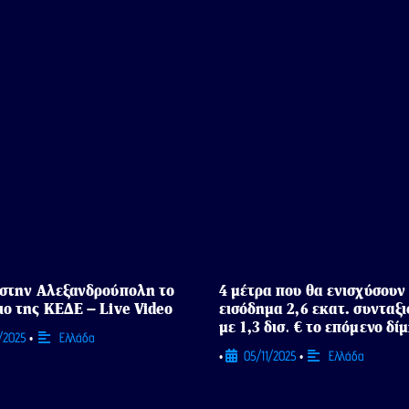
 στην Αλεξανδρούπολη το
4 μέτρα που θα ενισχύσουν
ιο της ΚΕΔΕ – Live Video
εισόδημα 2,6 εκατ. συνταξ
με 1,3 δισ. € το επόμενο δί
1/2025
Ελλάδα
•
05/11/2025
Ελλάδα
•
•