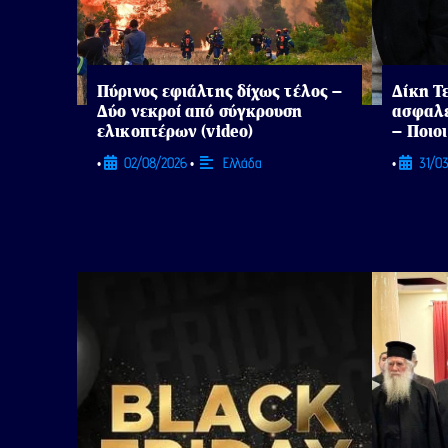
Πύρινος εφιάλτης δίχως τέλος –
Δίκη Τ
Δύο νεκροί από σύγκρουση
ασφαλε
ελικοπτέρων (video)
– Ποιο
02/08/2026
Ελλάδα
31/0
•
•
•