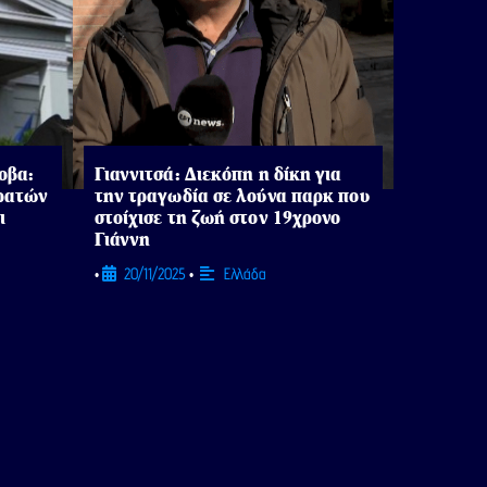
οβα:
Γιαννιτσά: Διεκόπη η δίκη για
κρατών
την τραγωδία σε λούνα παρκ που
ι
στοίχισε τη ζωή στον 19χρονο
Γιάννη
20/11/2025
Ελλάδα
•
•