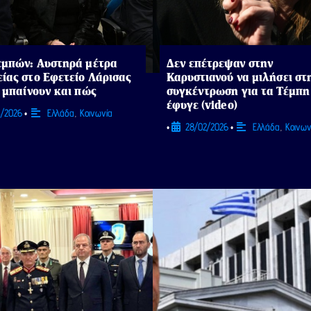
εμπών: Αυστηρά μέτρα
Δεν επέτρεψαν στην
ίας στο Εφετείο Λάρισας
Καρυστιανού να μιλήσει στ
ι μπαίνουν και πώς
συγκέντρωση για τα Τέμπη
έφυγε (video)
3/2026
Ελλάδα
,
Κοινωνία
•
28/02/2026
Ελλάδα
,
Κοινων
•
•