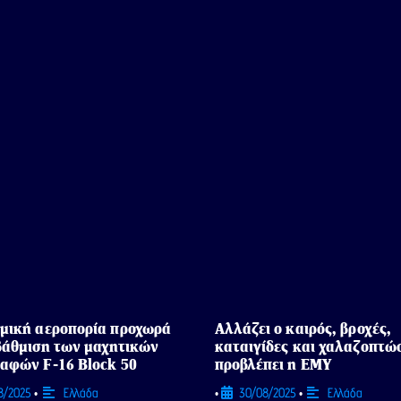
μική αεροπορία προχωρά
Αλλάζει ο καιρός, βροχές,
βάθμιση των μαχητικών
καταιγίδες και χαλαζοπτώ
αφών F-16 Block 50
προβλέπει η ΕΜΥ
8/2025
Ελλάδα
30/08/2025
Ελλάδα
•
•
•