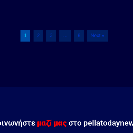
1
2
3
…
8
Next »
μαζί μας
οινωνήστε
στο pellatodayn