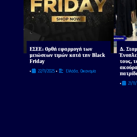
ΕΣΕΕ: Ορθή εφαρμογή των
Δ. Σταμ
μειώσεων τιμών κατά την Black
Ένοπλε
Friday
τους, τ
ακούρα
22/11/2025
Ελλάδα
,
Οικονομία
•
•
πατρίδ
21/11
•