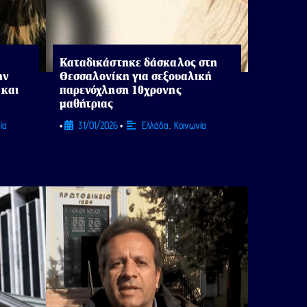
Καταδικάστηκε δάσκαλος στη
ην
Θεσσαλονίκη για σεξουαλική
 και
παρενόχληση 10χρονης
μαθήτριας
ία
31/01/2026
Ελλάδα
,
Κοινωνία
•
•