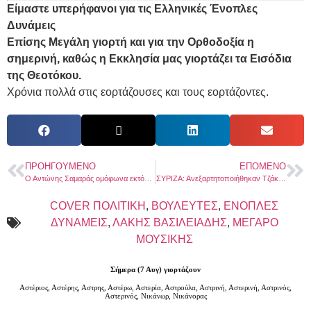
Είμαστε υπερήφανοι για τις Ελληνικές Ένοπλες
Δυνάμεις
Επίσης Μεγάλη γιορτή και για την Ορθοδοξία η
σημερινή, καθώς η Εκκλησία μας γιορτάζει τα Εισόδια
της Θεοτόκου.
Χρόνια πολλά στις εορτάζουσες και τους εορτάζοντες.
ΠΡΟΗΓΟΎΜΕΝΟ
ΕΠΌΜΕΝΟ
Ο Αντώνης Σαμαράς ομόφωνα εκτός Κοινοβουλευτικής Ομάδας της ΝΔ
ΣΥΡΙΖΑ: Ανεξαρτητοποιήθηκαν Τζάκρη και Πούλου – Το ΠΑΣΟΚ αξιωματική αντιπολίτευση
COVER ΠΟΛΙΤΙΚΗ
,
ΒΟΥΛΕΥΤΕΣ
,
ΕΝΟΠΛΕΣ
ΔΥΝΑΜΕΙΣ
,
ΛΑΚΗΣ ΒΑΣΙΛΕΙΑΔΗΣ
,
ΜΕΓΑΡΟ
ΜΟΥΣΙΚΗΣ
Σήμερα (7 Αυγ) γιορτάζουν
Αστέριος, Αστέρης, Αστρης, Αστέρω, Αστερία, Αστρούλα, Αστρινή, Αστερινή, Αστρινός,
Αστερινός, Νικάνωρ, Νικάνορας