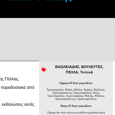
ΒΑΣΙΛΕΙΑΔΗΣ
,
ΒΟΥΛΕΥΤΕΣ
,
ΠΕΛΛΑ
,
Τοπικά
ης Πέλλας.
Σήμερα (8 Αυγ) γιορτάζουν
ι παραδοσιακά από
Τριανταφυλλιά, Φύλλη, Φύλλια, Φυλλιώ, Φυλλίτσα,
Τριανταφυλλένια, Τριανταφυλλίνη, Ρόζα,
Τριαντάφυλλος, Τριανταφύλλης, Φύλλης, Φύλλιος,
Τριανταφυλλένιος, Τριανταφυλλίνος
ς εκδηλώσεις αυτές
Αύριο (9 Αυγ) γιορτάζουν
Σήμερα δεν είναι κάποια γνωστή ονομαστική εορτή