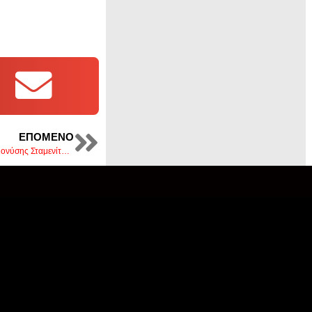
ΕΠΌΜΕΝΟ
Σε Αμύνταιο, Πτολεμαΐδα και Πέλλα ο ΥφΑΑΤ Διονύσης Σταμενίτης είχε συναντήσεις με παραγωγούς