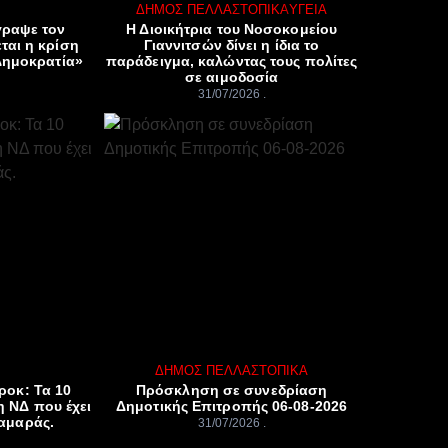
ΔΉΜΟΣ ΠΈΛΛΑΣ
ΤΟΠΙΚΆ
ΥΓΕΊΑ
γραψε τον
Η Διοικήτρια του Νοσοκομείου
ται η κρίση
Γιαννιτσών δίνει η ίδια το
Δημοκρατία»
παράδειγμα, καλώντας τους πολίτες
σε αιμοδοσία
31/07/2026
ΔΉΜΟΣ ΠΈΛΛΑΣ
ΤΟΠΙΚΆ
ροκ: Τα 10
Πρόσκληση σε συνεδρίαση
η ΝΔ που έχει
Δημοτικής Επιτροπής 06-08-2026
Σαμαράς.
31/07/2026