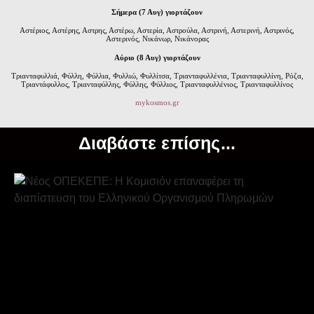
Σήμερα (7 Αυγ) γιορτάζουν
Αστέριος, Αστέρης, Αστρης, Αστέρω, Αστερία, Αστρούλα, Αστρινή, Αστερινή, Αστρινός,
Αστερινός, Νικάνωρ, Νικάνορας
Αύριο (8 Αυγ) γιορτάζουν
Τριανταφυλλιά, Φύλλη, Φύλλια, Φυλλιώ, Φυλλίτσα, Τριανταφυλλένια, Τριανταφυλλίνη, Ρόζα,
Τριαντάφυλλος, Τριανταφύλλης, Φύλλης, Φύλλιος, Τριανταφυλλένιος, Τριανταφυλλίνος
mykosmos.gr
Διαβάστε επίσης...