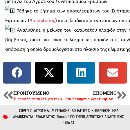
με το ΔΣ του Αγροτικού Συνεταιρισμού Ερυθρών.
Τέθηκε το ζήτημα των αποτελεσμάτων του Συστήμ
Εκτάσεων (
#monitoring
) και η διαδικασία ενστάσεων-αντι
Αναλύθηκε η μείωση του κατώτατου πλαφόν στην 
βάμβακος, ώστε να είναι επιλέξιμο ως προϊόν στις συνδ
απόφαση η οποία δρομολογείται στο πλαίσιο της κλιματικής
ΠΡΟΗΓΟΎΜΕΝΟ
ΕΠΌΜΕΝΟ
Τι αποφάσισε το ΣτΕ για την 4η έδρα στην Ημαθία και την ένσταση της Στέλλας Αραμπατζή!
Στο Υπουργείο Αγροτικής Ανάπτυξης ο Αγροτικός Σύλλογος Γιαννιτσών
COVER 2
,
ΑΓΡΟΤΙΚΑ
,
ΑΥΓΕΝΑΚΗΣ
,
ΒΟΥΛΕΥΤΕΣ
,
ΚΥΒΕΡΝΗΣΗ
,
ΝΕΑ
ΔΗΜΟΚΡΑΤΙΑ
,
ΣΤΑΜΕΝΙΤΗΣ
,
Τοπικά
,
ΥΠΟΥΡΓΕΙΟ ΑΓΡΟΤΙΚΗΣ ΑΝΑΠΤΥΞΗΣ
,
ΥΦΑΑΤ