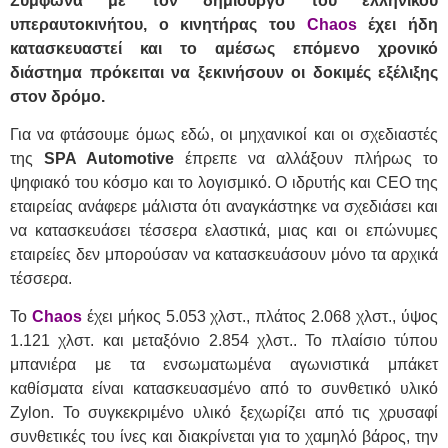
Σύμφωνα με τον δημιουργό του ελληνικού
υπεραυτοκινήτου, ο κινητήρας του
Chaos
έχει ήδη
κατασκευαστεί και το αμέσως επόμενο χρονικό
διάστημα πρόκειται να ξεκινήσουν οι δοκιμές εξέλιξης
στον δρόμο.
Για να φτάσουμε όμως εδώ, οι μηχανικοί και οι σχεδιαστές
της
SPA Automotive
έπρεπε να αλλάξουν πλήρως το
ψηφιακό του κόσμο και το λογισμικό. Ο ιδρυτής και CEO της
εταιρείας ανάφερε μάλιστα ότι αναγκάστηκε να σχεδιάσει και
να κατασκευάσει τέσσερα ελαστικά, μιας και οι επώνυμες
εταιρείες δεν μπορούσαν να κατασκευάσουν μόνο τα αρχικά
τέσσερα.
Το
Chaos
έχει μήκος 5.053 χλστ., πλάτος 2.068 χλστ., ύψος
1.121 χλστ. και μεταξόνιο 2.854 χλστ.. Το πλαίσιο τύπου
μπανιέρα με τα ενσωματωμένα αγωνιστικά μπάκετ
καθίσματα είναι κατασκευασμένο από το συνθετικό υλικό
Zylon. Το συγκεκριμένο υλικό ξεχωρίζει από τις χρυσαφί
συνθετικές του ίνες και διακρίνεται για το χαμηλό βάρος, την