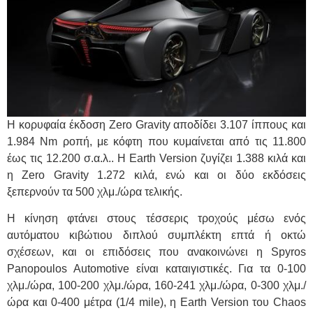
Η κορυφαία έκδοση Zero Gravity αποδίδει 3.107 ίππους και
1.984 Nm ροπή, με κόφτη που κυμαίνεται από τις 11.800
έως τις 12.200 σ.α.λ.. Η Earth Version ζυγίζει 1.388 κιλά και
η Zero Gravity 1.272 κιλά, ενώ και οι δύο εκδόσεις
ξεπερνούν τα 500 χλμ./ώρα τελικής.
Η κίνηση φτάνει στους τέσσερις τροχούς μέσω ενός
αυτόματου κιβώτιου διπλού συμπλέκτη επτά ή οκτώ
σχέσεων, και οι επιδόσεις που ανακοινώνει η Spyros
Panopoulos Automotive είναι καταιγιστικές. Για τα 0-100
χλμ./ώρα, 100-200 χλμ./ώρα, 160-241 χλμ./ώρα, 0-300 χλμ./
ώρα και 0-400 μέτρα (1/4 mile), η Earth Version του Chaos