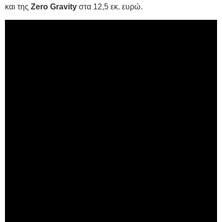
και της
Zero Gravity
στα 12,5 εκ. ευρώ.