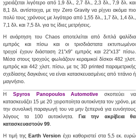
χρειάζεται λιγότερο από 1,9 δλ., 2,7 δλ., 2,3 δλ., 7,9 δλ. και
8,1 δλ. αντίστοιχα, με την Zero Gravity να ρίχνει ακόμα πιο
πολύ τους χρόνους με λιγότερο από 1,55 δλ., 1,7 δλ, 1,4 δλ.,
7,1 δλ. και 7,5 δλ. για τις ίδιες μετρήσεις.
Η ανάρτηση του Chaos αποτελείται από διπλά ψαλίδια
εμπρός και πίσω και οι τρισδιάστατα εκτυπωμένοι
τροχοί έχουν διάσταση 21”x9” εμπρός και 22”x13” πίσω.
Μέσα στους τροχούς φωλιάζουν κεραμικοί δίσκοι 482 χλστ.
εμπρός και 442 χλστ. πίσω, με τις 3D printed παραμετρικής
σχεδίασης δαγκάνες να είναι κατασκευασμένες από τιτάνιο ή
μαγνήσιο.
Η
Spyros Panopoulos Automotive
σκοπεύει να
κατασκευάζει 15 με 20 χειροποίητα αυτοκίνητα τον χρόνο, με
την συνολική παραγωγή του να μην ξεπερνά για ευνόητους
λόγους τα 100 αυτοκίνητα.
Για την ακρίβεια θα
κατασκευαστούν 99
.
Η τιμή της
Earth Version
έχει καθοριστεί στα 5,5 εκ. ευρώ