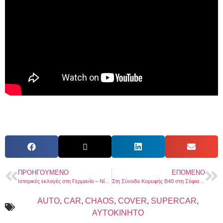
ΠΡΟΗΓΟΎΜΕΝΟ
ΕΠΌΜΕΝΟ
Ιστορικές εκλογές στη Γερμανία – Νίκη CDU με 28,5%, AfD με 20,8%, συντριβή για SPD
Στη Σύνοδο Κορυφής B40 στη Σόφια ο Δήμαρχος Πέλλας Στάθης Φουντουκίδης
AUTO
,
CAR
,
CHAOS
,
COVER
,
SUPERCAR
,
ΑΥΤΟΚΙΝΗΤΟ