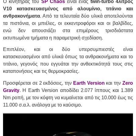
Ο κινητήρας του
SP Chaos
είναι ένας
twin-turbo 4λιτρος
V10 κατασκευασμένος από αλουμίνιο, τιτάνιο και
ανθρακονήματα
. Από τα τελευταία δύο υλικά αποτελούνται
τα πιστόνια, οι μπιέλες, οι εκκεντροφόροι και οι βαλβίδες,
ενώ δεν απουσιάζει στα επιμέρους τρισδιάστατα
εκτυπωμένα τμήματα η παραμετρική σχεδίαση.
Επιπλέον, και οι δύο υπερσυμπιεστές είναι
κατασκευασμένοι από υλικά όπως τα ανθρακονήματα και το
τιτάνιο, γεγονός που εγγυάται την ανθεκτικότητά τους στις
καταπονήσεις και τις θερμοκρασίες.
Προσφέρεται σε 2 εκδόσεις, την
Earth Version
και την
Zero
Gravity
. Η Earth Version αποδίδει 2.077 ίππους και 1.389
Nm ροπή, με τον κόφτη να κυμαίνεται από τις 10.000 έως τις
11.000 σ.α.λ. ανάλογα με το καύσιμο.