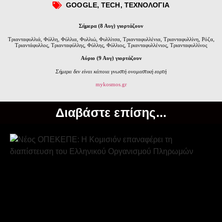
GOOGLE
,
TECH
,
ΤΕΧΝΟΛΟΓΙΑ
Σήμερα (8 Αυγ) γιορτάζουν
Τριανταφυλλιά, Φύλλη, Φύλλια, Φυλλιώ, Φυλλίτσα, Τριανταφυλλένια, Τριανταφυλλίνη, Ρόζα,
Τριαντάφυλλος, Τριανταφύλλης, Φύλλης, Φύλλιος, Τριανταφυλλένιος, Τριανταφυλλίνος
Αύριο (9 Αυγ) γιορτάζουν
Σήμερα δεν είναι κάποια γνωστή ονομαστική εορτή
mykosmos.gr
Διαβάστε επίσης...