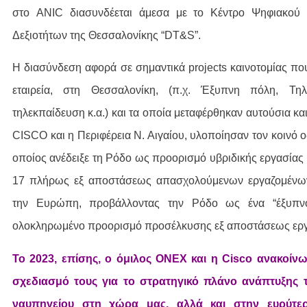
στο ANIC διασυνδέεται άμεσα με το Κέντρο Ψηφιακού 
Δεξιοτήτων της Θεσσαλονίκης “DT&S”.
Η διασύνδεση αφορά σε σημαντικά projects καινοτομίας που
εταιρεία, στη Θεσσαλονίκη, (π.χ. Έξυπνη πόλη, Τηλεϊ
τηλεκπαίδευση κ.α.) και τα οποία μεταφέρθηκαν αυτούσια κα
CISCO και η Περιφέρεια Ν. Αιγαίου, υλοποίησαν τον κοινό 
οποίος ανέδειξε τη Ρόδο ως προορισμό υβριδικής εργασίας 
17 πλήρως εξ αποστάσεως απασχολούμενων εργαζομένων
την Ευρώπη, προβάλλοντας την Ρόδο ως ένα “έξυπνο
ολοκληρωμένο προορισμό προσέλκυσης εξ αποστάσεως ερ
Το 2023, επίσης, ο όμιλος ONEX και η Cisco ανακοίν
σχεδιασμό τους για το στρατηγικό πλάνο ανάπτυξης 
ναυπηγείου στη χώρα μας, αλλά και στην ευρύτερ