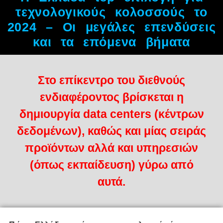
τεχνολογικούς κολοσσούς το
2024 – Οι μεγάλες επενδύσεις
και τα επόμενα βήματα
Στο επίκεντρο του διεθνούς
ενδιαφέροντος βρίσκεται η
δημιουργία data centers (κέντρων
δεδομένων), καθώς και μίας σειράς
προϊόντων αλλά και υπηρεσιών
(όπως εκπαίδευση) γύρω από
αυτά.