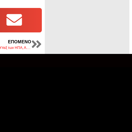
ΕΠΌΜΕΝΟ
Στην οικία Μητσοτάκη στο Ακρωτήρι Χανίων ο Υπεξ των ΗΠΑ, Α. Μπλίνκεν το Σάββατο