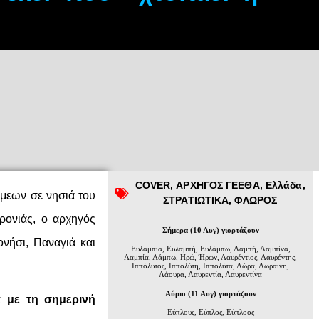
COVER
,
ΑΡΧΗΓΟΣ ΓΕΕΘΑ
,
Ελλάδα
,
άμεων σε νησιά του
ΣΤΡΑΤΙΩΤΙΚΑ
,
ΦΛΩΡΟΣ
ρονιάς, ο αρχηγός
Σήμερα (10 Αυγ) γιορτάζουν
νήσι, Παναγιά και
Ευλαμπία, Ευλαμπή, Ευλάμπω, Λαμπή, Λαμπίνα,
Λαμπία, Λάμπω, Ηρώ, Ήρων, Λαυρέντιος, Λαυρέντης,
Ιππόλυτος, Ιππολύτη, Ιππολύτα, Λώρα, Λωραίνη,
Λάουρα, Λαυρεντία, Λαυρεντίνα
Αύριο (11 Αυγ) γιορτάζουν
 με τη σημερινή
Εύπλους, Εύπλος, Εύπλοος