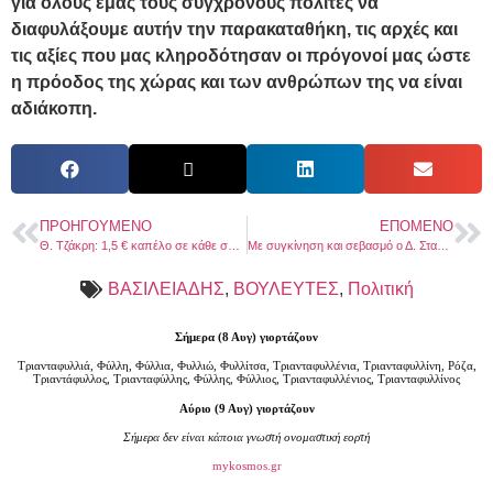
για όλους εμάς τους σύγχρονους πολίτες να
διαφυλάξουμε αυτήν την παρακαταθήκη, τις αρχές και
τις αξίες που μας κληροδότησαν οι πρόγονοί μας ώστε
η πρόοδος της χώρας και των ανθρώπων της να είναι
αδιάκοπη.
ΠΡΟΗΓΟΎΜΕΝΟ
ΕΠΌΜΕΝΟ
Θ. Τζάκρη: 1,5 € καπέλο σε κάθε συναλλαγή, στο 98% των ATMS για όλες και όλους τους Έλληνες. Αυτή είναι η αλήθεια!
Με συγκίνηση και σεβασμό ο Δ. Σταμενίτης στον επαναπατρισμό του ήρωα της Κύπρου Έφεδρο Ανθυπασπιστή, Θεόδωρο Χαραλαμπίδη
ΒΑΣΙΛΕΙΑΔΗΣ
,
ΒΟΥΛΕΥΤΕΣ
,
Πολιτική
Σήμερα (8 Αυγ) γιορτάζουν
Τριανταφυλλιά, Φύλλη, Φύλλια, Φυλλιώ, Φυλλίτσα, Τριανταφυλλένια, Τριανταφυλλίνη, Ρόζα,
Τριαντάφυλλος, Τριανταφύλλης, Φύλλης, Φύλλιος, Τριανταφυλλένιος, Τριανταφυλλίνος
Αύριο (9 Αυγ) γιορτάζουν
Σήμερα δεν είναι κάποια γνωστή ονομαστική εορτή
mykosmos.gr