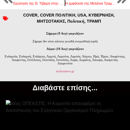
Ερώτηση της Θ. Τζάκρη στην Βουλή για την επένδυση του Gigafactory
Η εμφάνιση της Μελάνια Τραμπ στην ορκωμοσία
COVER
,
COVER ΠΟΛΙΤΙΚΗ
,
USA
,
ΚΥΒΕΡΝΗΣΗ
,
ΜΗΤΣΟΤΑΚΗΣ
,
Πολιτική
,
ΤΡΑΜΠ
Σήμερα (9 Αυγ) γιορτάζουν
Σήμερα δεν είναι κάποια γνωστή ονομαστική εορτή
Αύριο (10 Αυγ) γιορτάζουν
Ευλαμπία, Ευλαμπή, Ευλάμπω, Λαμπή, Λαμπίνα, Λαμπία, Λάμπω, Ηρώ, Ήρων, Λαυρέντιος,
Λαυρέντης, Ιππόλυτος, Ιππολύτη, Ιππολύτα, Λώρα, Λωραίνη, Λάουρα, Λαυρεντία,
Λαυρεντίνα
mykosmos.gr
Διαβάστε επίσης...