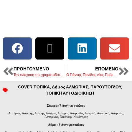
ΠΡΟΗΓΟΎΜΕΝΟ
ΕΠΌΜΕΝΟ
Την ενίσχυση της χρηματοδότησης των δήμων ζήτησε ο Δήμαρχος Πέλλας. (video)
Ο Γιάννης Πανίδης νέος Πρόεδρος της Ένωσης Φοροτεχνικών Πέλλας
COVER ΤΟΠΙΚΑ
,
Δήμος ΑΛΜΩΠΙΑΣ
,
ΠΑΡΟΥΤΟΓΛΟΥ
,
ΤΟΠΙΚΗ ΑΥΤΟΔΙΟΙΚΗΣΗ
Σήμερα (7 Αυγ) γιορτάζουν
Αστέριος, Αστέρης, Αστρης, Αστέρω, Αστερία, Αστρούλα, Αστρινή, Αστερινή, Αστρινός,
Αστερινός, Νικάνωρ, Νικάνορας
Αύριο (8 Αυγ) γιορτάζουν