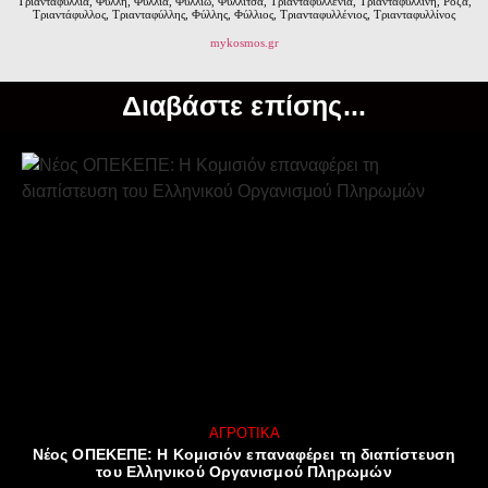
Τριανταφυλλιά, Φύλλη, Φύλλια, Φυλλιώ, Φυλλίτσα, Τριανταφυλλένια, Τριανταφυλλίνη, Ρόζα,
Τριαντάφυλλος, Τριανταφύλλης, Φύλλης, Φύλλιος, Τριανταφυλλένιος, Τριανταφυλλίνος
mykosmos.gr
Διαβάστε επίσης...
ΑΓΡΟΤΙΚΆ
Νέος ΟΠΕΚΕΠΕ: Η Κομισιόν επαναφέρει τη διαπίστευση
του Ελληνικού Οργανισμού Πληρωμών