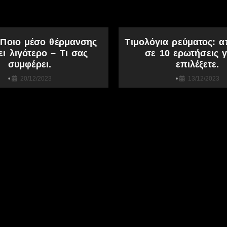
 Ποιο μέσο θέρμανσης
Τιμολόγια ρεύματος: α
ει λιγότερο – Τι σας
σε 10 ερωτήσεις γ
συμφέρει.
επιλέξετε.
•
20/12/2023
•
13/12/2023