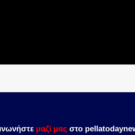
ινωνήστε
μαζί μας
στο pellatodayn