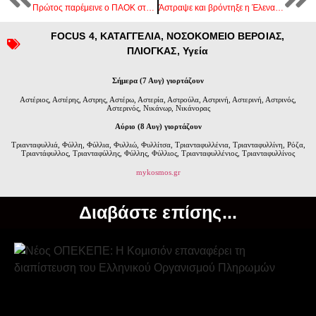
Πρώτος παρέμεινε ο ΠΑΟΚ στην βαθμολογία
Άστραψε και βρόντηξε η Έλενα Ακρίτα | Έξαλλη με την Τζάκρη
FOCUS 4
,
ΚΑΤΑΓΓΕΛΙΑ
,
ΝΟΣΟΚΟΜΕΙΟ ΒΕΡΟΙΑΣ
,
ΠΛΙΟΓΚΑΣ
,
Υγεία
Σήμερα (7 Αυγ) γιορτάζουν
Αστέριος, Αστέρης, Αστρης, Αστέρω, Αστερία, Αστρούλα, Αστρινή, Αστερινή, Αστρινός,
Αστερινός, Νικάνωρ, Νικάνορας
Αύριο (8 Αυγ) γιορτάζουν
Τριανταφυλλιά, Φύλλη, Φύλλια, Φυλλιώ, Φυλλίτσα, Τριανταφυλλένια, Τριανταφυλλίνη, Ρόζα,
Τριαντάφυλλος, Τριανταφύλλης, Φύλλης, Φύλλιος, Τριανταφυλλένιος, Τριανταφυλλίνος
mykosmos.gr
Διαβάστε επίσης...