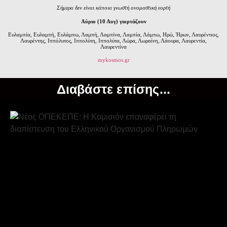
Σήμερα δεν είναι κάποια γνωστή ονομαστική εορτή
Αύριο (10 Αυγ) γιορτάζουν
Ευλαμπία, Ευλαμπή, Ευλάμπω, Λαμπή, Λαμπίνα, Λαμπία, Λάμπω, Ηρώ, Ήρων, Λαυρέντιος,
Λαυρέντης, Ιππόλυτος, Ιππολύτη, Ιππολύτα, Λώρα, Λωραίνη, Λάουρα, Λαυρεντία,
Λαυρεντίνα
mykosmos.gr
Διαβάστε επίσης...