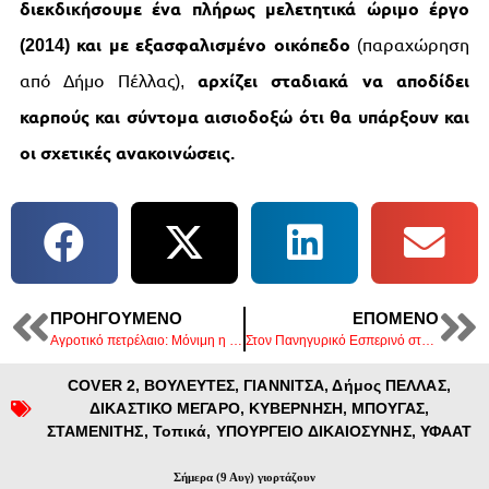
διεκδικήσουμε ένα πλήρως μελετητικά ώριμο έργο
(2014) και με εξασφαλισμένο οικόπεδο
(παραχώρηση
από Δήμο Πέλλας),
αρχίζει σταδιακά να αποδίδει
καρπούς και σύντομα αισιοδοξώ ότι θα υπάρξουν και
οι σχετικές ανακοινώσεις.
ΠΡΟΗΓΟΎΜΕΝΟ
ΕΠΌΜΕΝΟ
Αγροτικό πετρέλαιο: Μόνιμη η φοροελάφρυνση από τον Ειδικό Φόρο Κατανάλωσης.
Στον Πανηγυρικό Εσπερινό στον Ι.Ν. του Αγ. Νεκταρίου Εδέσσης ο Λάκης Βασιλειάδης.
COVER 2
,
ΒΟΥΛΕΥΤΕΣ
,
ΓΙΑΝΝΙΤΣΑ
,
Δήμος ΠΕΛΛΑΣ
,
ΔΙΚΑΣΤΙΚΟ ΜΕΓΑΡΟ
,
ΚΥΒΕΡΝΗΣΗ
,
ΜΠΟΥΓΑΣ
,
ΣΤΑΜΕΝΙΤΗΣ
,
Τοπικά
,
ΥΠΟΥΡΓΕΙΟ ΔΙΚΑΙΟΣΥΝΗΣ
,
ΥΦΑΑΤ
Σήμερα (9 Αυγ) γιορτάζουν