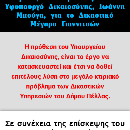
Υφυπουργό Δικαιοσύνης, Ιωάννη
Μπούγα, για το Δικαστικό
Μέγαρο Γιαννιτσών
Η πρόθεση του Υπουργείου
Δικαιοσύνης, είναι το έργο να
κατασκευαστεί και έτσι να δοθεί
επιτέλους λύση στο μεγάλο κτιριακό
πρόβλημα των Δικαστικών
Υπηρεσιών του Δήμου Πέλλας.
Σε συνέχεια της επίσκεψης του