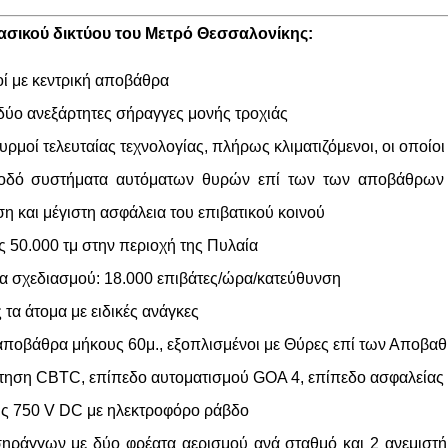
βασικού δικτύου του Μετρό Θεσσαλονίκης:
ί με κεντρική αποβάθρα
 δύο ανεξάρτητες σήραγγες μονής τροχιάς
ρμοί τελευταίας τεχνολογίας, πλήρως κλιματιζόμενοι, οι οποίοι
οδό συστήματα αυτόματων θυρών επί των των αποβάθρων 
η και μέγιστη ασφάλεια του επιβατικού κοινού
 50.000 τμ στην περιοχή της Πυλαία
α σχεδιασμού: 18.000 επιβάτες/ώρα/κατεύθυνση
τα άτομα με ειδικές ανάγκες
 αποβάθρα μήκους 60μ., εξοπλισμένοι με Θύρες επί των Αποβα
ηση CBTC, επίπεδο αυτοματισμού GOA 4, επίπεδο ασφαλείας
ης 750 V DC με ηλεκτροφόρο ράβδο
ηράγγων με δύο φρέατα αερισμού ανά σταθμό και 2 ανεμιστ