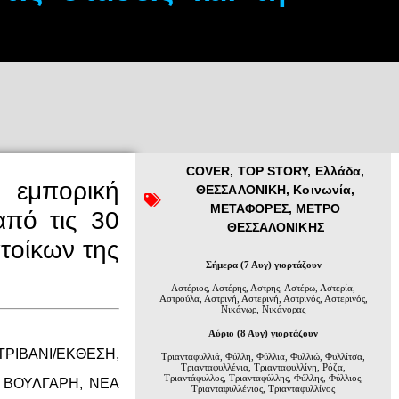
COVER
,
TOP STORY
,
Ελλάδα
,
 εμπορική
ΘΕΣΣΑΛΟΝΙΚΗ
,
Κοινωνία
,
ΜΕΤΑΦΟΡΕΣ
,
ΜΕΤΡΟ
από τις 30
ΘΕΣΣΑΛΟΝΙΚΗΣ
ατοίκων της
Σήμερα (7 Αυγ) γιορτάζουν
Αστέριος, Αστέρης, Αστρης, Αστέρω, Αστερία,
Αστρούλα, Αστρινή, Αστερινή, Αστρινός, Αστερινός,
Νικάνωρ, Νικάνορας
Αύριο (8 Αυγ) γιορτάζουν
ΤΡΙΒΑΝΙ/ΕΚΘΕΣΗ,
Τριανταφυλλιά, Φύλλη, Φύλλια, Φυλλιώ, Φυλλίτσα,
Τριανταφυλλένια, Τριανταφυλλίνη, Ρόζα,
Τριαντάφυλλος, Τριανταφύλλης, Φύλλης, Φύλλιος,
 ΒΟΥΛΓΑΡΗ, ΝΕΑ
Τριανταφυλλένιος, Τριανταφυλλίνος