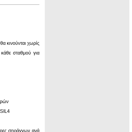
 θα κινούνται χωρίς
κάθε σταθμού για
θρών
 SIL4
ήρες σηράγγων ανά