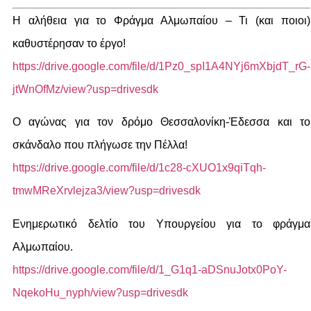
Η αλήθεια για το Φράγμα Αλμωπαίου – Τι (και ποιοι)
καθυστέρησαν το έργο!
https://drive.google.com/file/d/1Pz0_spI1A4NYj6mXbjdT_rG-
jtWnOfMz/view?usp=drivesdk
Ο αγώνας για τον δρόμο Θεσσαλονίκη-Έδεσσα και το
σκάνδαλο που πλήγωσε την Πέλλα!
https://drive.google.com/file/d/1c28-cXUO1x9qiTqh-
tmwMReXrvlejza3/view?usp=drivesdk
Ενημερωτικό δελτίο του Υπουργείου για το φράγμα
Αλμωπαίου.
https://drive.google.com/file/d/1_G1q1-aDSnuJotx0PoY-
NqekoHu_nyph/view?usp=drivesdk