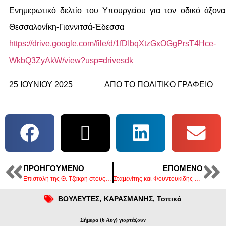
Ενημερωτικό δελτίο του Υπουργείου για τον οδικό άξονα
Θεσσαλονίκη-Γιαννιτσά-Έδεσσα
https://drive.google.com/file/d/1fDIbqXtzGxOGgPrsT4Hce-
WkbQ3ZyAkW/view?usp=drivesdk
25 ΙΟΥΝΙΟΥ 2025 ΑΠΟ ΤΟ ΠΟΛΙΤΙΚΟ ΓΡΑΦΕΙΟ
ΠΡΟΗΓΟΎΜΕΝΟ
ΕΠΌΜΕΝΟ
Επιστολή της Θ. Τζάκρη στους Ευρωπαίους Δημοκράτες για το τραγικό συμβάν στον Ελληνορθόδοξο Ναό στην Συρία
Σταμενίτης και Φουντουκίδης μαζί στον αν. Υπουργό Αθλητισμού Γ. Βρούτση
ΒΟΥΛΕΥΤΕΣ
,
ΚΑΡΑΣΜΑΝΗΣ
,
Τοπικά
Σήμερα (6 Αυγ) γιορτάζουν