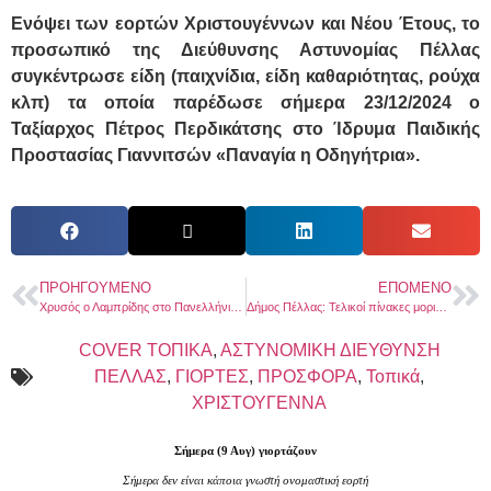
Ενόψει των εορτών Χριστουγέννων και Νέου Έτους, το
προσωπικό της Διεύθυνσης Αστυνομίας Πέλλας
συγκέντρωσε είδη (παιχνίδια, είδη καθαριότητας, ρούχα
κλπ) τα οποία παρέδωσε σήμερα 23/12/2024 ο
Ταξίαρχος Πέτρος Περδικάτσης στο Ίδρυμα Παιδικής
Προστασίας Γιαννιτσών «Παναγία η Οδηγήτρια».
ΠΡΟΗΓΟΎΜΕΝΟ
ΕΠΌΜΕΝΟ
Χρυσός ο Λαμπρίδης στο Πανελλήνιο Πρωτάθλημα Άρσης Βαρών
Δήμος Πέλλας: Τελικοί πίνακες μοριοδότησης για τα Προγράμματα Άθλησης για Όλους
COVER ΤΟΠΙΚΑ
,
ΑΣΤΥΝΟΜΙΚΗ ΔΙΕΥΘΥΝΣΗ
ΠΕΛΛΑΣ
,
ΓΙΟΡΤΕΣ
,
ΠΡΟΣΦΟΡΑ
,
Τοπικά
,
ΧΡΙΣΤΟΥΓΕΝΝΑ
Σήμερα (9 Αυγ) γιορτάζουν
Σήμερα δεν είναι κάποια γνωστή ονομαστική εορτή