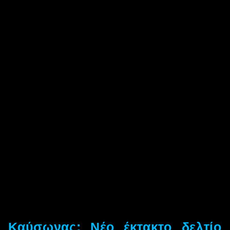
Καύσωνας: Νέο έκτακτο δελτίο