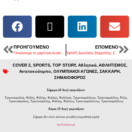
ΠΡΟΗΓΟΎΜΕΝΟ
ΕΠΌΜΕΝΟ
Γλιτώνουμε το χαρτί και τα εκτυπωτικά, ξέρετε πού έχουν πάει; Λέει η Θ. Τζάκρη για το κλείσιμο της Αυγής
ΥφΑΑΤ, Διονύσης Σταμενίτης: Συγκροτείται η Εθνική Επιτροπή AKIS – εκπαίδευση και κατάρτιση των αγροτών
COVER 2
,
SPORTS
,
TOP STORY
,
Αθλητικά
,
ΑΘΛΗΤΙΣΜΟΣ
,
Αντετοκούνμπο
,
ΟΛΥΜΠΙΑΚΟΙ ΑΓΩΝΕΣ
,
ΣΑΚΚΑΡΗ
,
ΣΗΜΑΙΟΦΟΡΟΣ
Σήμερα (8 Αυγ) γιορτάζουν
Τριανταφυλλιά, Φύλλη, Φύλλια, Φυλλιώ, Φυλλίτσα, Τριανταφυλλένια, Τριανταφυλλίνη, Ρόζα,
Τριαντάφυλλος, Τριανταφύλλης, Φύλλης, Φύλλιος, Τριανταφυλλένιος, Τριανταφυλλίνος
Αύριο (9 Αυγ) γιορτάζουν
Σήμερα δεν είναι κάποια γνωστή ονομαστική εορτή
mykosmos.gr