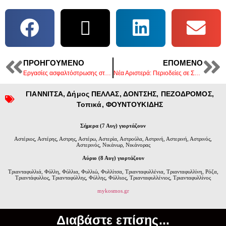
ΠΡΟΗΓΟΎΜΕΝΟ
ΕΠΌΜΕΝΟ
Εργασίες ασφαλτόστρωσης στον κόμβο του νοσοκομείου Γιαννιτσών
Νέα Αριστερά: Περιοδείες σε Σκύδρα και Έδεσσα από κλιμάκιο με επικεφαλής τον Γ. Σηφάκη
ΓΙΑΝΝΙΤΣΑ
,
Δήμος ΠΕΛΛΑΣ
,
ΔΟΝΤΣΗΣ
,
ΠΕΖΟΔΡΟΜΟΣ
,
Τοπικά
,
ΦΟΥΝΤΟΥΚΙΔΗΣ
Σήμερα (7 Αυγ) γιορτάζουν
Αστέριος, Αστέρης, Αστρης, Αστέρω, Αστερία, Αστρούλα, Αστρινή, Αστερινή, Αστρινός,
Αστερινός, Νικάνωρ, Νικάνορας
Αύριο (8 Αυγ) γιορτάζουν
Τριανταφυλλιά, Φύλλη, Φύλλια, Φυλλιώ, Φυλλίτσα, Τριανταφυλλένια, Τριανταφυλλίνη, Ρόζα,
Τριαντάφυλλος, Τριανταφύλλης, Φύλλης, Φύλλιος, Τριανταφυλλένιος, Τριανταφυλλίνος
mykosmos.gr
Διαβάστε επίσης...