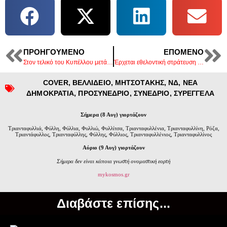
ΠΡΟΗΓΟΎΜΕΝΟ
ΕΠΌΜΕΝΟ
Στον τελικό του Κυπέλλου μετά από 14 χρόνια ο ΑΡΗΣ !
Έρχεται εθελοντική στράτευση των γυναικών.
COVER
,
ΒΕΛΛΙΔΕΙΟ
,
ΜΗΤΣΟΤΑΚΗΣ
,
ΝΔ
,
ΝΕΑ
ΔΗΜΟΚΡΑΤΙΑ
,
ΠΡΟΣΥΝΕΔΡΙΟ
,
ΣΥΝΕΔΡΙΟ
,
ΣΥΡΕΓΓΕΛΑ
Σήμερα (8 Αυγ) γιορτάζουν
Τριανταφυλλιά, Φύλλη, Φύλλια, Φυλλιώ, Φυλλίτσα, Τριανταφυλλένια, Τριανταφυλλίνη, Ρόζα,
Τριαντάφυλλος, Τριανταφύλλης, Φύλλης, Φύλλιος, Τριανταφυλλένιος, Τριανταφυλλίνος
Αύριο (9 Αυγ) γιορτάζουν
Σήμερα δεν είναι κάποια γνωστή ονομαστική εορτή
mykosmos.gr
Διαβάστε επίσης...