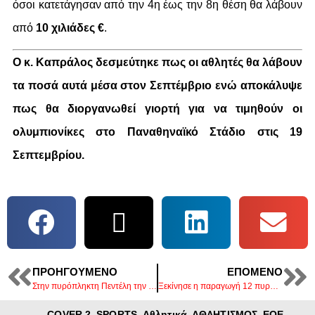
όσοι κατετάγησαν από την 4η έως την 8η θέση θα λάβουν
από
10 χιλιάδες €
.
Ο κ. Καπράλος δεσμεύτηκε πως οι αθλητές θα λάβουν
τα ποσά αυτά μέσα στον Σεπτέμβριο ενώ αποκάλυψε
πως θα διοργανωθεί γιορτή για να τιμηθούν οι
ολυμπιονίκες στο Παναθηναϊκό Στάδιο στις 19
Σεπτεμβρίου.
ΠΡΟΗΓΟΎΜΕΝΟ
ΕΠΌΜΕΝΟ
Στην πυρόπληκτη Πεντέλη την Τρίτη ο Μητσοτάκης – Σύσκεψη για τις δράσεις αποκατάστασης των πληγεισών περιοχών
Ξεκίνησε η παραγωγή 12 πυροσβεστικών αεροσκαφών για τον μόνιμο στόλο rescEU
COVER 2
,
SPORTS
,
Αθλητικά
,
ΑΘΛΗΤΙΣΜΟΣ
,
ΕΟΕ
,