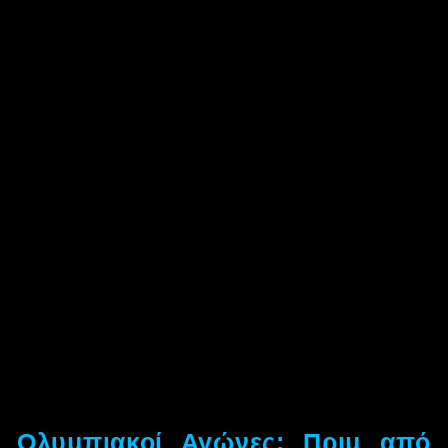
Ολυμπιακοί Αγώνες: Πριμ από