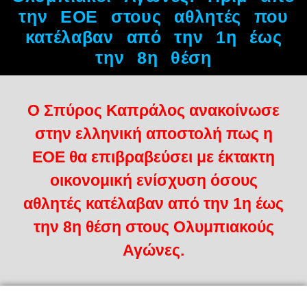
την ΕΟΕ στους αθλητές που
κατέλαβαν από την 1η έως
την 8η θέση
Ο Σπύρος Καπράλος ανακοίνωσε
στην ελληνική αποστολή πως η
ΕΟΕ θα επιβραβεύσει με έκτακτη
οικονομική ενίσχυση όσους
αθλητές κατέλαβαν από την 1η έως
την 8η θέση στους Ολυμπιακούς
Αγώνες.