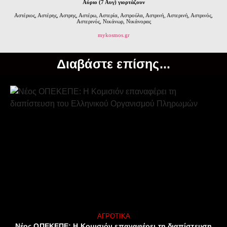
Αύριο (7 Αυγ) γιορτάζουν
Αστέριος, Αστέρης, Αστρης, Αστέρω, Αστερία, Αστρούλα, Αστρινή, Αστερινή, Αστρινός,
Αστερινός, Νικάνωρ, Νικάνορας
mykosmos.gr
Διαβάστε επίσης...
ΑΓΡΟΤΙΚΆ
Νέος ΟΠΕΚΕΠΕ: Η Κομισιόν επαναφέρει τη διαπίστευση