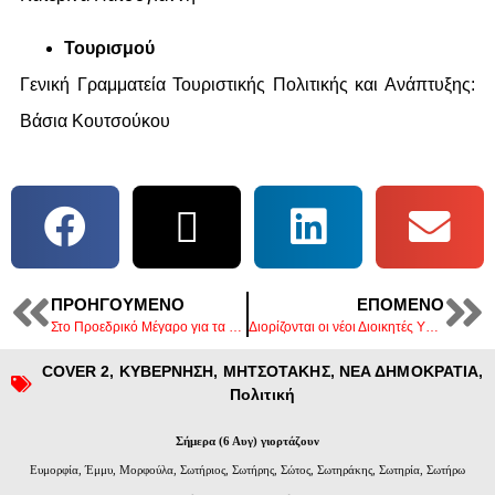
Τουρισμού
Γενική Γραμματεία Τουριστικής Πολιτικής και Ανάπτυξης:
Βάσια Κουτσούκου
ΠΡΟΗΓΟΎΜΕΝΟ
ΕΠΌΜΕΝΟ
Στο Προεδρικό Μέγαρο για τα 50 χρόνια από την αποκατάσταση της Δημοκρατίας, ο ΥφΑΑΤ Δ. Σταμενίτης. (photos)
Διορίζονται οι νέοι Διοικητές ΥΠΕ εντός της ημέρας οι ανακοινώσεις.
COVER 2
,
ΚΥΒΕΡΝΗΣΗ
,
ΜΗΤΣΟΤΑΚΗΣ
,
ΝΕΑ ΔΗΜΟΚΡΑΤΙΑ
,
Πολιτική
Σήμερα (6 Αυγ) γιορτάζουν
Ευμορφία, Έμμυ, Μορφούλα, Σωτήριος, Σωτήρης, Σώτος, Σωτηράκης, Σωτηρία, Σωτήρω