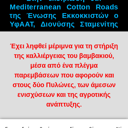
Mediterranean Cotton Roads
της Ένωσης Εκκοκκιστών ο
ΥφΑΑΤ, Διονύσης Σταμενίτης
Έχει ληφθεί μέριμνα για τη στήριξη
της καλλιέργειας του βαμβακιού,
μέσα από ένα πλέγμα
παρεμβάσεων που αφορούν και
στους δύο Πυλώνες, των άμεσων
ενισχύσεων και της αγροτικής
ανάπτυξης.