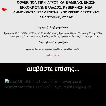
COVER ΠΟΛΙΤΙΚΗ
,
ΑΓΡΟΤΙΚΑ
,
ΒΑΜΒΑΚΙ
,
ΕΝΩΣΗ
ΕΚΚΟΚΚΙΣΤΩΝ ΕΛΛΑΔΟΣ
,
ΚΥΒΕΡΝΗΣΗ
,
ΝΕΑ
ΔΗΜΟΚΡΑΤΙΑ
,
ΣΤΑΜΕΝΙΤΗΣ
,
ΥΠΟΥΡΓΕΙΟ ΑΓΡΟΤΙΚΗΣ
ΑΝΑΠΤΥΞΗΣ
,
ΥΦΑΑΤ
Σήμερα (8 Αυγ) γιορτάζουν
Τριανταφυλλιά, Φύλλη, Φύλλια, Φυλλιώ, Φυλλίτσα, Τριανταφυλλένια, Τριανταφυλλίνη, Ρόζα,
Τριαντάφυλλος, Τριανταφύλλης, Φύλλης, Φύλλιος, Τριανταφυλλένιος, Τριανταφυλλίνος
Αύριο (9 Αυγ) γιορτάζουν
Σήμερα δεν είναι κάποια γνωστή ονομαστική εορτή
mykosmos.gr
Διαβάστε επίσης...