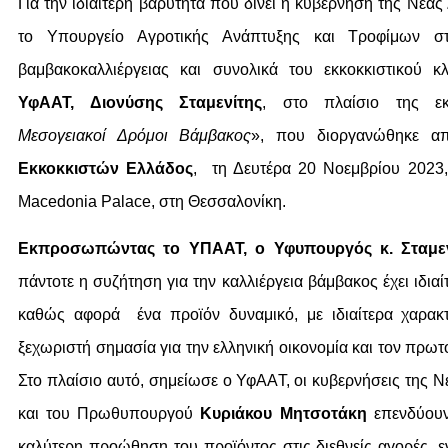
Για την ιδιαίτερη βαρύτητα που δίνει η κυβέρνηση της Νέας
το Υπουργείο Αγροτικής Ανάπτυξης και Τροφίμων στ
βαμβακοκαλλιέργειας και συνολικά του εκκοκκιστικού 
ΥφΑΑΤ, Διονύσης Σταμενίτης
, στο πλαίσιο της ε
Μεσογειακοί Δρόμοι Βάμβακος
», που διοργανώθηκε 
Εκκοκκιστών Ελλάδος
, τη Δευτέρα 20 Νοεμβρίου 2023,
Macedonia Palace, στη Θεσσαλονίκη.
Εκπροσωπώντας το ΥΠΑΑΤ, ο Υφυπουργός κ. Σταμεν
πάντοτε η συζήτηση για την καλλιέργεια βάμβακος έχει ιδιαί
καθώς αφορά ένα προϊόν δυναμικό, με ιδιαίτερα χαρακτ
ξεχωριστή σημασία για την ελληνική οικονομία και τον πρωτ
Στο πλαίσιο αυτό, σημείωσε ο ΥφΑΑΤ, οι κυβερνήσεις της 
και του Πρωθυπουργού
Κυριάκου Μητσοτάκη
επενδύουν
καλύτερη προώθηση του προϊόντος στις διεθνείς αγορές, εν