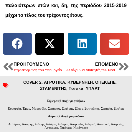
παλαιότερων ετών και, δη, της περιόδου 2015-2019
μέχρι το τέλος του τρέχοντος έτους.
ΠΡΟΗΓΟΎΜΕΝΟ
ΕΠΌΜΕΝΟ
Στην εκδήλωση του Υπουργείου Δικαιοσύνης ο Λάκης Βασιλειάδης
Αλλάζουν οι Διοικητές των Νοσοκομείων σε Πέλλα και Ημαθία.
COVER 2
,
ΑΓΡΟΤΙΚΑ
,
ΚΥΒΕΡΝΗΣΗ
,
ΟΠΕΚΕΠΕ
,
ΣΤΑΜΕΝΙΤΗΣ
,
Τοπικά
,
ΥΠΑΑΤ
Σήμερα (6 Αυγ) γιορτάζουν
Ευμορφία, Έμμυ, Μορφούλα, Σωτήριος, Σωτήρης, Σώτος, Σωτηράκης, Σωτηρία, Σωτήρω
Αύριο (7 Αυγ) γιορτάζουν
Αστέριος, Αστέρης, Αστρης, Αστέρω, Αστερία, Αστρούλα, Αστρινή, Αστερινή, Αστρινός,
Αστερινός, Νικάνωρ, Νικάνορας