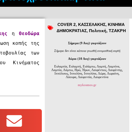
COVER 2
,
ΚΑΣΣΕΛΑΚΗΣ
,
ΚΙΝΗΜΑ
ΔΗΜΟΚΡΑΤΙΑΣ
,
Πολιτική
,
ΤΖΑΚΡΗ
κης
 η 
Θεοδώρα 
ωση κοπής της 
Σήμερα (9 Αυγ) γιορτάζουν
Σήμερα δεν είναι κάποια γνωστή ονομαστική εορτή
οβουλίας των 
Αύριο (10 Αυγ) γιορτάζουν
υ Κινήματος 
Ευλαμπία, Ευλαμπή, Ευλάμπω, Λαμπή, Λαμπίνα,
Λαμπία, Λάμπω, Ηρώ, Ήρων, Λαυρέντιος, Λαυρέντης,
Ιππόλυτος, Ιππολύτη, Ιππολύτα, Λώρα, Λωραίνη,
Λάουρα, Λαυρεντία, Λαυρεντίνα
mykosmos.gr