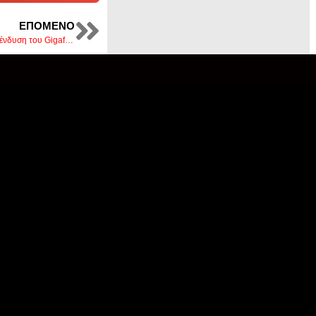
ΕΠΌΜΕΝΟ
Ερώτηση της Θ. Τζάκρη στην Βουλή για την επένδυση του Gigafactory