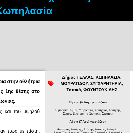
Κωπηλασία
Δήμος ΠΕΛΛΑΣ
,
ΚΩΠΗΛΑΣΙΑ
,
ρια στην αθλήτρια
ΜΟΥΡΑΤΙΔΟΥ
,
ΣΥΓΧΑΡΗΤΗΡΙΑ
,
Τοπικά
,
ΦΟΥΝΤΟΥΚΙΔΗΣ
ης 1ης θέσης στο
ωνίας.
Σήμερα (6 Αυγ) γιορτάζουν
Ευμορφία, Έμμυ, Μορφούλα, Σωτήριος, Σωτήρης,
ας και του υψηλού
Σώτος, Σωτηράκης, Σωτηρία, Σωτήρω
Αύριο (7 Αυγ) γιορτάζουν
Αστέριος, Αστέρης, Αστρης, Αστέρω, Αστερία,
ξαν πως με πίστη,
Αστρούλα, Αστρινή, Αστερινή, Αστρινός, Αστερινός,