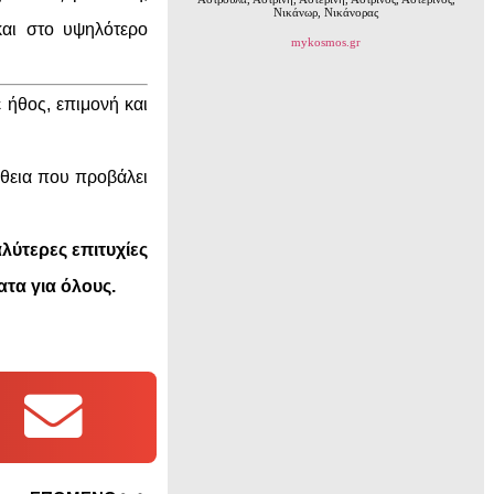
Νικάνωρ, Νικάνορας
και στο υψηλότερο
mykosmos.gr
 ήθος, επιμονή και
άθεια που προβάλει
λύτερες επιτυχίες
τα για όλους.