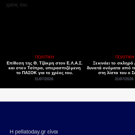
ΠΟΛΙΤΙΚΉ
ΠΟΛΙΤΙΚΉ
Επίθεση της Θ. Τζάκρη στον Ε.Λ.Α.Σ.
Ξεκινάει το σκληρό 
και στον Τσίπρα, υπερασπιζόμενη
δυνατά ονόματα από τ
το ΠΑΣΟΚ για το χρέος του.
στη λίστα του ο 
31/07/2026
31/07/2026
Η pellatoday.gr είναι