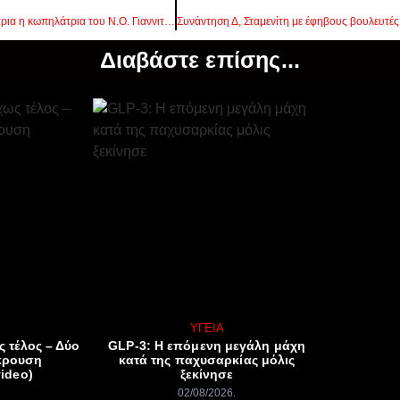
Χρυσή παγκόσμια πρωταθλήτρια η κωπηλάτρια του Ν.Ο. Γιαννιτσών, Πασχαλίνα Μουρατίδου!
Διαβάστε επίσης...
ΥΓΕΊΑ
ς τέλος – Δύο
GLP-3: Η επόμενη μεγάλη μάχη
κρουση
κατά της παχυσαρκίας μόλις
ideo)
ξεκίνησε
02/08/2026