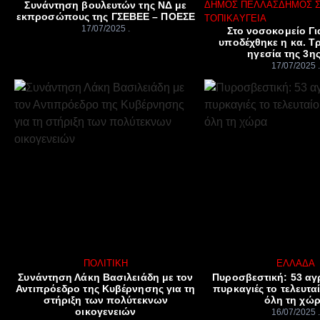
Συνάντηση βουλευτών της ΝΔ με
ΔΉΜΟΣ ΠΈΛΛΑΣ
ΔΉΜΟΣ 
εκπροσώπους της ΓΣΕΒΕΕ – ΠΟΕΣΕ
ΤΟΠΙΚΆ
ΥΓΕΊΑ
17/07/2025
Στο νοσοκομείο Γ
υποδέχθηκε η κα. Τ
ηγεσία της 3η
17/07/2025
ΠΟΛΙΤΙΚΉ
ΕΛΛΆΔΑ
Συνάντηση Λάκη Βασιλειάδη με τον
Πυροσβεστική: 53 αγ
Αντιπρόεδρο της Κυβέρνησης για τη
πυρκαγιές το τελευτα
στήριξη των πολύτεκνων
όλη τη χώ
οικογενειών
16/07/2025