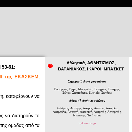
Αθλητικά
,
ΑΘΛΗΤΙΣΜΟΣ
,
53-61:
ΒΑΤΑΝΙΑΚΟΣ
,
ΙΚΑΡΟΙ
,
ΜΠΑΣΚΕΤ
off της ΕΚΑΣΚΕΜ,
Σήμερα (6 Αυγ) γιορτάζουν
Ευμορφία, Έμμυ, Μορφούλα, Σωτήριος, Σωτήρης,
Σώτος, Σωτηράκης, Σωτηρία, Σωτήρω
ση, καταφέρνουν να
Αύριο (7 Αυγ) γιορτάζουν
Αστέριος, Αστέρης, Αστρης, Αστέρω, Αστερία,
Αστρούλα, Αστρινή, Αστερινή, Αστρινός, Αστερινός,
υς να διατηρούν το
Νικάνωρ, Νικάνορας
mykosmos.gr
 της ομάδας από τα