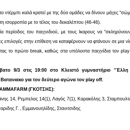
το ντέρμπι καλά κρατεί με της δύο ομάδες να δίνουν μάχες “σώμ
η ισορροπία με το τέλος του δεκαλέπτου (46-46).
ία περίοδος του παιχνιδιού, με τους Ικαρους να “σκληρύνο
ες επιλογές στην επίθεση να καταφέρνουν να φτάνουν σε μια νί
ας το πρώτο break, καθώς στα υπόλοιπα παιχνίδια τον play o
ββατο 9/3 στις 19:00 στο Κλειστό γυμναστήριο “Έλλη
 Βατανιακο για τον δεύτερο αγώνα τον play off.
RAMMAFARM (ΓΚΟΤΣΗΣ):
ης 14, Ρεμπελος 14(1), Λαγός 7(1), Καρακόλης 3, Σταμπουλτζ
ριδης Γ. , Εμμανουηλίδης, Στανιτσιδης