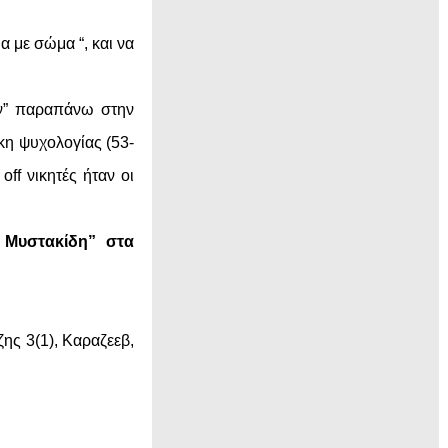
α με σώμα “, και να
υν” παραπάνω στην
κη ψυχολογίας (53-
ff νικητές ήταν οι
 Μυστακίδη” στα
ης 3(1), Καραζεεβ,