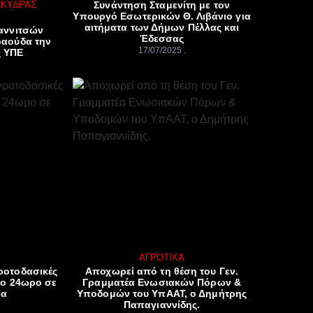
ΣΚΎΔΡΑΣ
Συνάντηση Σταμενίτη με τον
Υπουργό Εσωτερικών Θ. Λιβάνιο για
αιτήματα των Δήμων Πέλλας και
ιαννιτσών
Έδεσσας
ραούδα την
17/07/2025
ς ΥΠΕ
ΑΓΡΟΤΙΚΆ
ροτοδασικές
Αποχωρεί από τη θέση του Γεν.
ίο 24ωρο σε
Γραμματέα Ενωσιακών Πόρων &
ρα
Υποδομών του ΥπΑΑΤ, ο Δημήτρης
Παπαγιαννίδης.